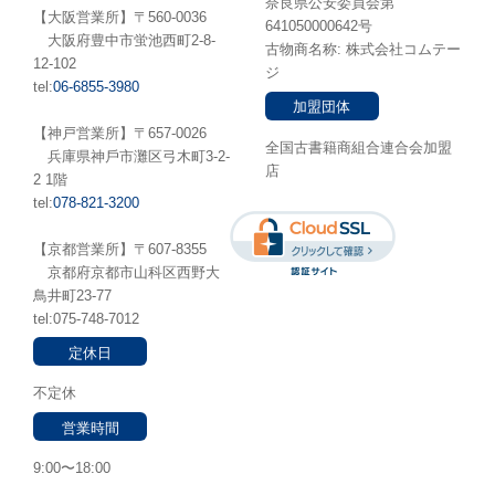
奈良県公安委員会第
【大阪営業所】〒560-0036
641050000642号
⼤阪府豊中市蛍池⻄町2-8-
古物商名称: 株式会社コムテー
12-102
ジ
tel:
06-6855-3980
加盟団体
【神戸営業所】〒657-0026
全国古書籍商組合連合会加盟
兵庫県神⼾市灘区弓木町3-2-
店
2 1階
tel:
078-821-3200
【京都営業所】〒607-8355
京都府京都市山科区西野大
鳥井町23-77
tel:075-748-7012
定休日
不定休
営業時間
9:00〜18:00