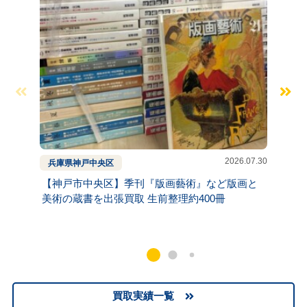
2026.07.30
兵庫県
神戸
中央区
京都府
【神戸市中央区】季刊『版画藝術』など版画と
【京都
美術の蔵書を出張買取 生前整理約400冊
ど昭和
買取実績一覧