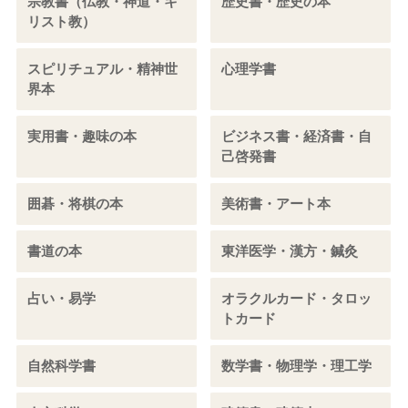
宗教書（仏教・神道・キ
歴史書・歴史の本
リスト教）
スピリチュアル・精神世
心理学書
界本
実用書・趣味の本
ビジネス書・経済書・自
己啓発書
囲碁・将棋の本
美術書・アート本
書道の本
東洋医学・漢方・鍼灸
占い・易学
オラクルカード・タロッ
トカード
自然科学書
数学書・物理学・理工学