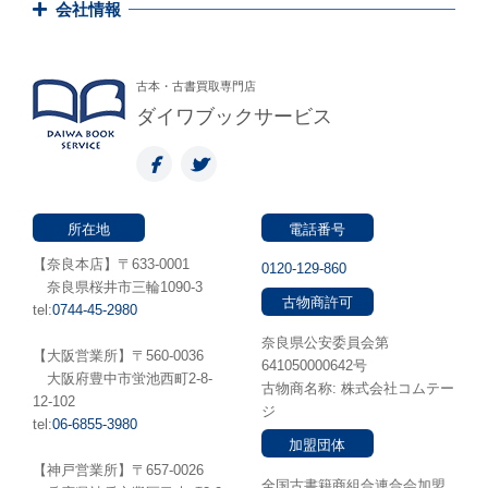
会社情報
古本・古書買取専門店
ダイワブックサービス
所在地
電話番号
【奈良本店】〒633-0001
0120-129-860
奈良県桜井市三輪1090-3
古物商許可
tel:
0744-45-2980
奈良県公安委員会第
【大阪営業所】〒560-0036
641050000642号
⼤阪府豊中市蛍池⻄町2-8-
古物商名称: 株式会社コムテー
12-102
ジ
tel:
06-6855-3980
加盟団体
【神戸営業所】〒657-0026
全国古書籍商組合連合会加盟