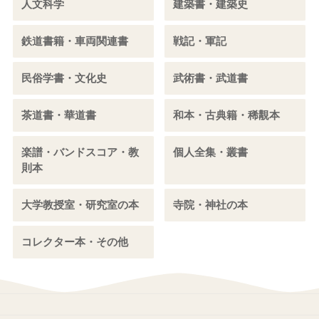
人文科学
建築書・建築史
鉄道書籍・車両関連書
戦記・軍記
民俗学書・文化史
武術書・武道書
茶道書・華道書
和本・古典籍・稀覯本
楽譜・バンドスコア・教
個人全集・叢書
則本
大学教授室・研究室の本
寺院・神社の本
コレクター本・その他