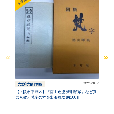
出張買取
出張買
2026.08.06
大阪府
大阪
平野区
京都府
【大阪市平野区】『南山進流 聲明類聚』など真
【京都
言密教と梵字の本を出張買取 約500冊
いの本