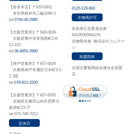
【奈良本店】〒633-0001
0120-129-860
奈良県桜井市三輪1090-3
古物商許可
tel:
0744-45-2980
奈良県公安委員会第
【大阪営業所】〒560-0036
641050000642号
⼤阪府豊中市蛍池⻄町2-8-
古物商名称: 株式会社コムテー
12-102
ジ
tel:
06-6855-3980
加盟団体
【神戸営業所】〒657-0026
全国古書籍商組合連合会加盟
兵庫県神⼾市灘区弓木町3-2-
店
2 1階
tel:
078-821-3200
【京都営業所】〒607-8355
京都府京都市山科区西野大
鳥井町23-77
tel:075-748-7012
定休日