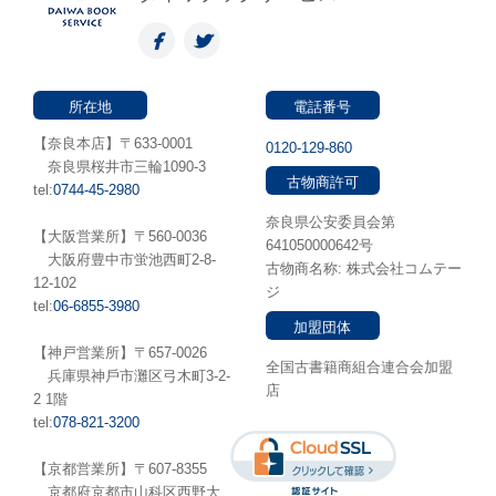
所在地
電話番号
【奈良本店】〒633-0001
0120-129-860
奈良県桜井市三輪1090-3
古物商許可
tel:
0744-45-2980
奈良県公安委員会第
【大阪営業所】〒560-0036
641050000642号
⼤阪府豊中市蛍池⻄町2-8-
古物商名称: 株式会社コムテー
12-102
ジ
tel:
06-6855-3980
加盟団体
【神戸営業所】〒657-0026
全国古書籍商組合連合会加盟
兵庫県神⼾市灘区弓木町3-2-
店
2 1階
tel:
078-821-3200
【京都営業所】〒607-8355
京都府京都市山科区西野大