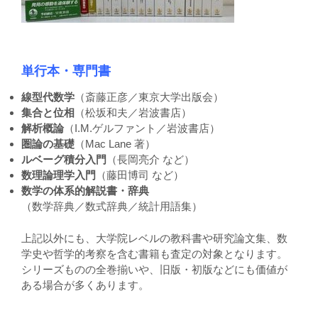
単行本・専門書
線型代数学
（斎藤正彦／東京大学出版会）
集合と位相
（松坂和夫／岩波書店）
解析概論
（I.M.ゲルファント／岩波書店）
圏論の基礎
（Mac Lane 著）
ルベーグ積分入門
（長岡亮介 など）
数理論理学入門
（藤田博司 など）
数学の体系的解説書・辞典
（数学辞典／数式辞典／統計用語集）
上記以外にも、大学院レベルの教科書や研究論文集、数
学史や哲学的考察を含む書籍も査定の対象となります。
シリーズものの全巻揃いや、旧版・初版などにも価値が
ある場合が多くあります。