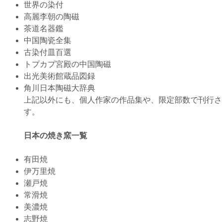
世界の染付
高麗李朝の陶磁
茶道名器鑑
中国陶瓷全集
古染付皿百選
トプカプ宮殿の中国陶磁
出光美術館蔵品図録
角川日本陶磁大辞典
上記以外にも、個人作家の作品集や、限定部数で刊行さ
す。
日本の焼き窯一覧
有田焼
伊万里焼
瀬戸焼
常滑焼
美濃焼
志野焼