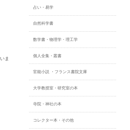
占い・易学
自然科学書
数学書・物理学・理工学
個人全集・叢書
いま
官能小説 ・フランス書院文庫
大学教授室・研究室の本
寺院・神社の本
コレクター本・その他