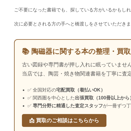
ご不要になった書籍でも、探している方がいるかもしれ
次に必要とされる方の手へと橋渡しをさせていただきま
📚
陶磁器に関する本の整理・買
古い図録や専門書が押し入れに眠っていませ
当店では、陶芸・焼き物関連書籍を丁寧に査
✅ 全国対応の
宅配買取（着払いOK）
✅ 関西圏を中心とした
出張買取（100冊以上から
✅
専門分野に精通した査定スタッフ
が一冊ずつ
📩 買取のご相談はこちらから