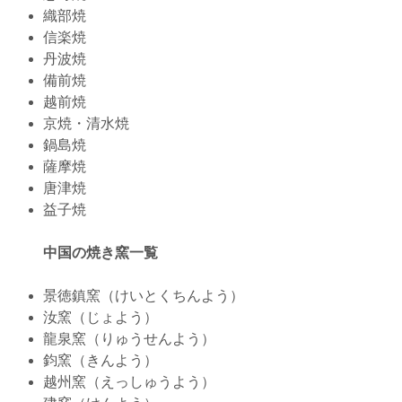
織部焼
信楽焼
丹波焼
備前焼
越前焼
京焼・清水焼
鍋島焼
薩摩焼
唐津焼
益子焼
中国の焼き窯一覧
景徳鎮窯（けいとくちんよう）
汝窯（じょよう）
龍泉窯（りゅうせんよう）
鈞窯（きんよう）
越州窯（えっしゅうよう）