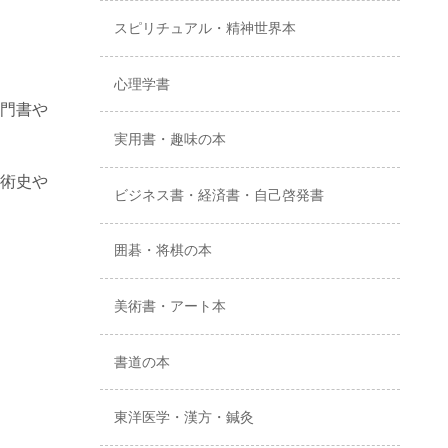
スピリチュアル・精神世界本
心理学書
門書や
実用書・趣味の本
術史や
ビジネス書・経済書・自己啓発書
囲碁・将棋の本
美術書・アート本
書道の本
東洋医学・漢方・鍼灸