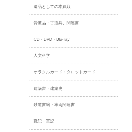
遺品としての本買取
骨董品・古道具、関連書
CD・DVD・Blu-ray
人文科学
オラクルカード・タロットカード
建築書・建築史
鉄道書籍・車両関連書
戦記・軍記