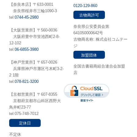
【奈良本店】〒633-0001
0120-129-860
奈良県桜井市三輪1090-3
古物商許可
tel:
0744-45-2980
奈良県公安委員会第
【大阪営業所】〒560-0036
641050000642号
⼤阪府豊中市蛍池⻄町2-8-
古物商名称: 株式会社コムテー
12-102
ジ
tel:
06-6855-3980
加盟団体
【神戸営業所】〒657-0026
全国古書籍商組合連合会加盟
兵庫県神⼾市灘区弓木町3-2-
店
2 1階
tel:
078-821-3200
【京都営業所】〒607-8355
京都府京都市山科区西野大
鳥井町23-77
tel:075-748-7012
定休日
不定休