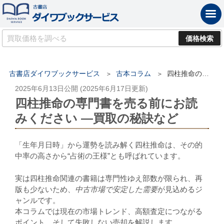
古書店ダイワブックサービス
古本コラム
四柱推命の専門書を売る前にお読みください ―買取の秘訣など
2025年6月13日
公開 (
2025年6月17日
更新)
四柱推命の専門書を売る前にお読
みください ―買取の秘訣など
「生年月日時」から運勢を読み解く四柱推命は、その的
中率の高さから“占術の王様”とも呼ばれています。
実は四柱推命関連の書籍は専門性ゆえ部数が限られ、再
版も少ないため、
中古市場で安定した需要
が見込めるジ
ャンルです。
本コラムでは現在の市場トレンド、高額査定につながる
ポイント、そして失敗しない売却を解説します。