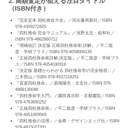
2. 高額査定が狙える注目タイトル
（ISBN付き）
『完全定本 四柱推命大全』／河出書房新社／ISBN
978-4309272825
『四柱推命 完全マニュアル』／浅野太志・総和社／
ISBN 978-4862860712
『増補改訂 決定版 正統四柱推命術 詳解』／不二龍
彦・学研プラス／ISBN 978-4058004135
『正統四柱推命術詳解:決定版』／不二龍彦・学研プラ
ス／ISBN 978-4054030916
『決定版 基礎からわかる 四柱推命学の完全独習』／
三木照山／ISBN 978-4537218251
『盲派四柱推命』／易海陽光・太玄社／ISBN 978-
4868130048
『四柱推命学入門』／園田真次郎・京都書院／ISBN
978-4763650252
『正統四柱推命術』／不二龍彦・学研プラス／ISBN
978-4051059569
『四柱推命の活用』／金希・デザインエッグ社／ISBN
978-4815027391