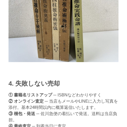
4. 失敗しない売却
① 書籍名リストアップ
─ ISBNなどわかりやすく
② オンライン査定
─ 当店もメールやLINEに入力し写真を
添付。基本24時間以内に概算返信いたします。
③ 梱包・発送
─ 佐川急便の着払いで発送。送料は当店負
担。
④ 最終査定
─ 到着当日に査定。