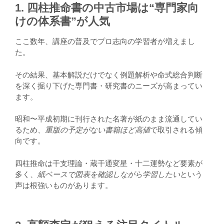
1. 四柱推命書の中古市場は“専門家向
けの体系書”が人気
ここ数年、講座の普及でプロ志向の学習者が増えまし
た。
その結果、基本解説だけでなく例題解析や命式総合判断
を深く掘り下げた専門書・研究書のニーズが高まってい
ます。
昭和〜平成初期に刊行された名著が紙のまま流通してい
るため、
重版の予定がない書籍ほど高値
で取引される傾
向です。
四柱推命は干支理論・蔵干通変星・十二運勢など要素が
多く、
紙ベースで図表を確認しながら学習したい
という
声は根強いものがあります。