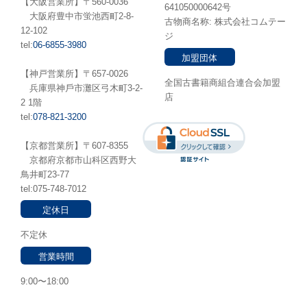
【大阪営業所】〒560-0036
641050000642号
⼤阪府豊中市蛍池⻄町2-8-
古物商名称: 株式会社コムテー
12-102
ジ
tel:
06-6855-3980
加盟団体
【神戸営業所】〒657-0026
全国古書籍商組合連合会加盟
兵庫県神⼾市灘区弓木町3-2-
店
2 1階
tel:
078-821-3200
【京都営業所】〒607-8355
京都府京都市山科区西野大
鳥井町23-77
tel:075-748-7012
定休日
不定休
営業時間
9:00〜18:00