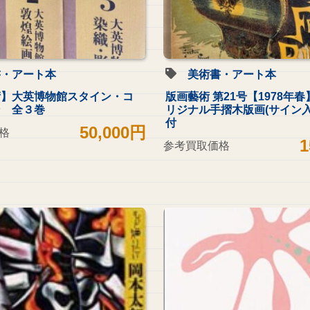
書・アート本
美術書・アート本
術】大英博物館スタイン・コ
版画藝術 第21号【1978年春
ン 全３巻
リジナル手摺木版画(サイン入
付
50,000円
格
1
参考買取価格