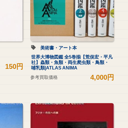
美術書・アート本
世界大博物図鑑 全5巻揃【荒俣宏・平凡
社】蟲類・魚類・両生爬虫類・鳥類・
150円
哺乳類|ATLAS ANIMA
4,000円
参考買取価格