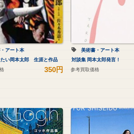
書・アート本
美術書・アート本
りたい岡本太郎 生涯と作品
対談集 岡本太郎発言！
350円
格
参考買取価格