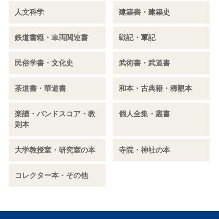
人文科学
建築書・建築史
鉄道書籍・車両関連書
戦記・軍記
民俗学書・文化史
武術書・武道書
茶道書・華道書
和本・古典籍・稀覯本
楽譜・バンドスコア・教
個人全集・叢書
則本
大学教授室・研究室の本
寺院・神社の本
コレクター本・その他