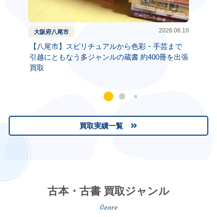
2026.06.10
大阪府
八尾市
大阪府
【八尾市】スピリチュアルから色彩・手芸まで
【吹田
引越にともなう多ジャンルの蔵書 約400冊を出張
本と自
買取
買取実績一覧
古本・古書 買取ジャンル