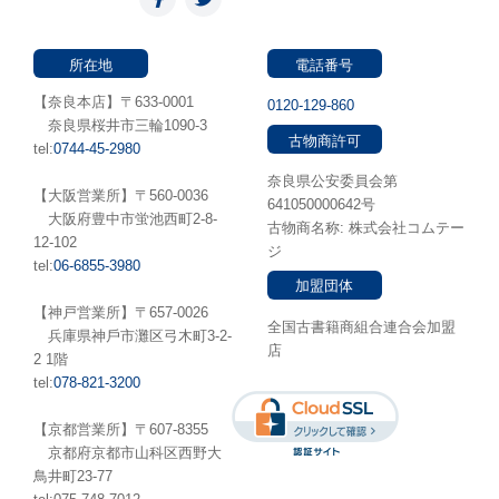
所在地
電話番号
【奈良本店】〒633-0001
0120-129-860
奈良県桜井市三輪1090-3
古物商許可
tel:
0744-45-2980
奈良県公安委員会第
【大阪営業所】〒560-0036
641050000642号
⼤阪府豊中市蛍池⻄町2-8-
古物商名称: 株式会社コムテー
12-102
ジ
tel:
06-6855-3980
加盟団体
【神戸営業所】〒657-0026
全国古書籍商組合連合会加盟
兵庫県神⼾市灘区弓木町3-2-
店
2 1階
tel:
078-821-3200
【京都営業所】〒607-8355
京都府京都市山科区西野大
鳥井町23-77