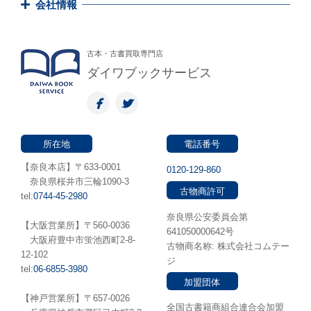
会社情報
古本・古書買取専門店
ダイワブックサービス
所在地
電話番号
【奈良本店】〒633-0001
0120-129-860
奈良県桜井市三輪1090-3
古物商許可
tel:
0744-45-2980
奈良県公安委員会第
【大阪営業所】〒560-0036
641050000642号
⼤阪府豊中市蛍池⻄町2-8-
古物商名称: 株式会社コムテー
12-102
ジ
tel:
06-6855-3980
加盟団体
【神戸営業所】〒657-0026
全国古書籍商組合連合会加盟