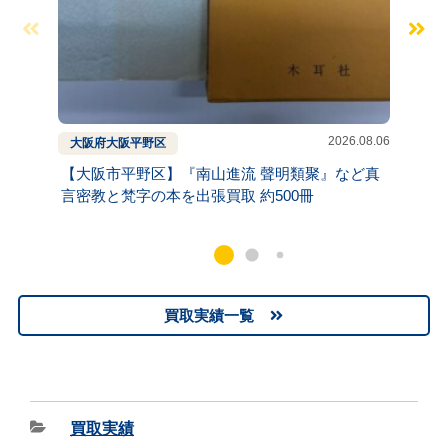
2026.08.06
大阪府
大阪
平野区
兵庫県
【大阪市平野区】『南山進流 聲明類聚』など真
【神戸
言密教と梵字の本を出張買取 約500冊
張買取
買取実績一覧
買取実績