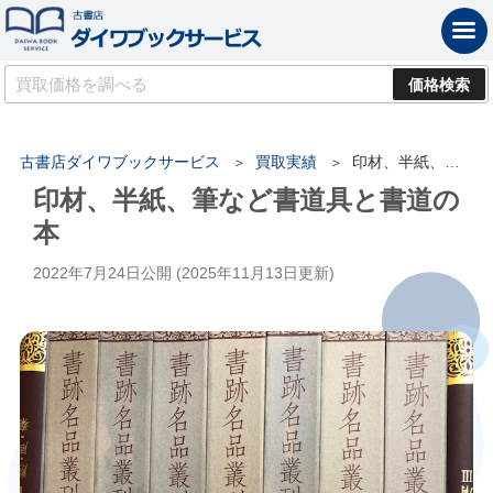
古書店ダイワブックサービス
買取実績
印材、半紙、筆など書道具と書道の本
印材、半紙、筆など書道具と書道の
本
2022年7月24日
公開 (
2025年11月13日
更新)