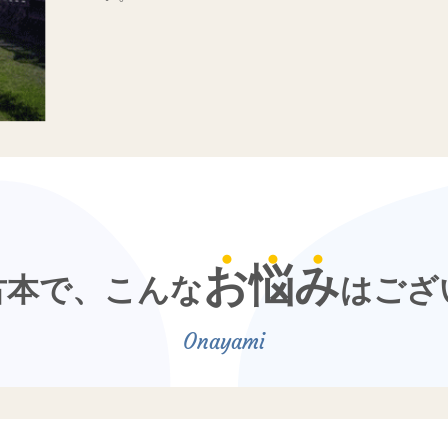
お
悩
み
古本で、こんな
はござ