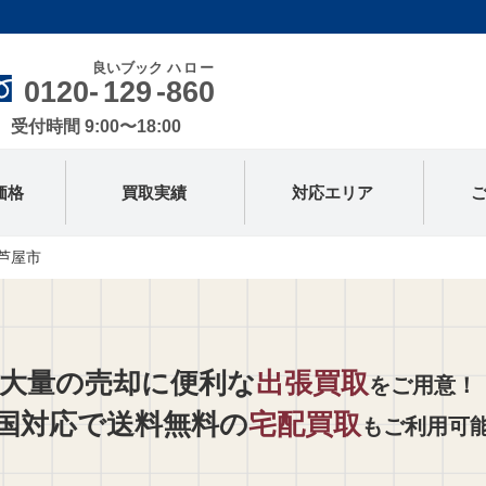
良いブック
ハロー
0120-
129
-
860
受付時間 9:00〜18:00
価格
買取実績
対応エリア
芦屋市
大量の売却に便利な
出張買取
をご用意！
国対応で送料無料の
宅配買取
もご利用可