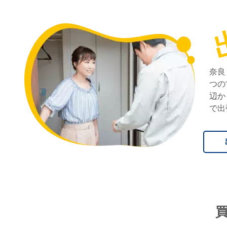
奈良
つの
辺か
で出