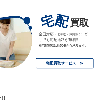
宅
配
買取
全国対応
ど
（北海道・沖縄除く）
こでも宅配送料が無料!!
※宅配買取は約50冊から承ります。
宅配買取サービス
!