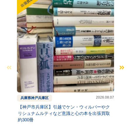
出張買取
出張買
2026.08.07
兵庫県
神戸
兵庫区
京都府
【神戸市兵庫区】引越でケン・ウィルバーやク
【京都
リシュナムルティなど意識と心の本を出張買取
いの本
約300冊