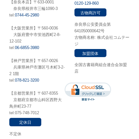
【奈良本店】〒633-0001
0120-129-860
奈良県桜井市三輪1090-3
古物商許可
tel:
0744-45-2980
奈良県公安委員会第
【大阪営業所】〒560-0036
641050000642号
⼤阪府豊中市蛍池⻄町2-8-
古物商名称: 株式会社コムテー
12-102
ジ
tel:
06-6855-3980
加盟団体
【神戸営業所】〒657-0026
全国古書籍商組合連合会加盟
兵庫県神⼾市灘区弓木町3-2-
店
2 1階
tel:
078-821-3200
【京都営業所】〒607-8355
京都府京都市山科区西野大
鳥井町23-77
tel:075-748-7012
定休日
不定休