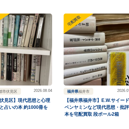
宅配買取
2026.08.04
2026.0
都市伏見区
福井県
福井市
伏見区】現代思想と心理
【福井県福井市】E.W.サイー
と占いの本 約1000冊を
ベンヤミンなど現代思想・批評
本を宅配買取 段ボール2箱