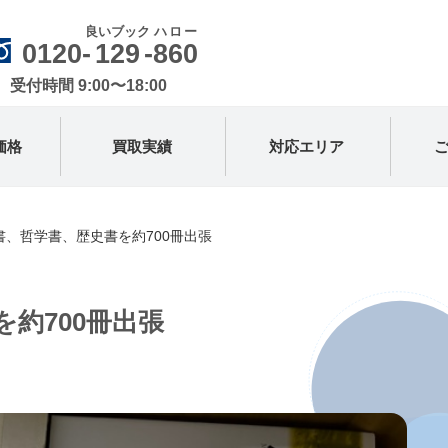
良いブック
ハロー
0120-
129
-
860
受付時間 9:00〜18:00
価格
買取実績
対応エリア
書、哲学書、歴史書を約700冊出張
約700冊出張