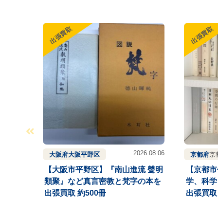
出張買取
出張買取
2026.08.06
大阪府
大阪
平野区
京都府
京
【大阪市平野区】『南山進流 聲明
【京都市
類聚』など真言密教と梵字の本を
学、科学
出張買取 約500冊
出張買取