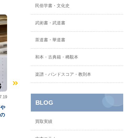
民俗学書・文化史
出張買取
出張買取
武術書・武道書
茶道書・華道書
和本・古典籍・稀覯本
楽譜・バンドスコア・教則本
7.19
2026.07.14
兵庫県
神戸
須磨区
大阪府
泉大津
BLOG
ドや
【神戸市須磨区】ネルヴァルなど
【泉大津市
の
フランス文学の原書と人文書を出
トン全集な
買取実績
張買取 遺品整理約3000冊
哲学の蔵書を