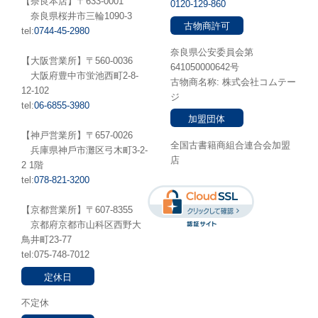
【奈良本店】〒633-0001
0120-129-860
奈良県桜井市三輪1090-3
古物商許可
tel:
0744-45-2980
奈良県公安委員会第
【大阪営業所】〒560-0036
641050000642号
⼤阪府豊中市蛍池⻄町2-8-
古物商名称: 株式会社コムテー
12-102
ジ
tel:
06-6855-3980
加盟団体
【神戸営業所】〒657-0026
全国古書籍商組合連合会加盟
兵庫県神⼾市灘区弓木町3-2-
店
2 1階
tel:
078-821-3200
【京都営業所】〒607-8355
京都府京都市山科区西野大
鳥井町23-77
tel:075-748-7012
定休日
不定休