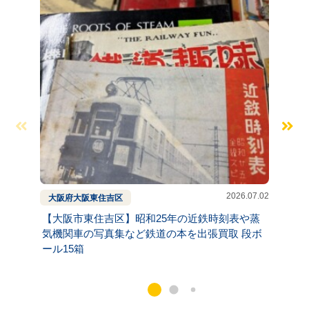
2026.07.02
大阪府
大阪
東住吉区
兵庫県
【大阪市東住吉区】昭和25年の近鉄時刻表や蒸
兵庫県
気機関車の写真集など鉄道の本を出張買取 段ボ
駅探険
ール15箱