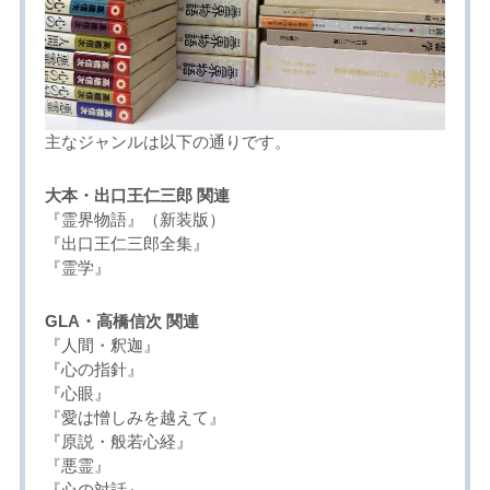
主なジャンルは以下の通りです。
大本・出口王仁三郎 関連
『霊界物語』（新装版）
『出口王仁三郎全集』
『霊学』
GLA・高橋信次 関連
『人間・釈迦』
『心の指針』
『心眼』
『愛は憎しみを越えて』
『原説・般若心経』
『悪霊』
『心の対話』