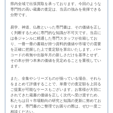
県内全域で出張買取を承っております。今回のような
専門性の高い蔵書の査定は、当店の強みを発揮できる
分野です。
易学、神道、仏教といった専門書は、その価値を正し
く判断するために専門的な知識が不可欠です。当店に
は各ジャンルに精通した専門スタッフが在籍してお
り、一冊一冊の書籍が持つ資料的価値や市場での需要
を正確に把握した上で査定額を算出いたします。バー
コードの有無や出版年月の新しさだけを基準とせず、
その本が持つ本来の価値を見定めることを重視してい
ます。
また、全集やシリーズものが揃っている場合、それら
をまとめて評価することで、単冊での査定額を上回る
ご提案が可能なケースもございます。お客様が大切に
されてきた蔵書の価値を正しく次代へ受け渡すため、
私たちは日々市場動向の研究と知識の更新に努めてお
ります。専門書のご整理でお困りの際は、ぜひ一度ご
相談ください。