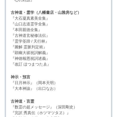
古神道・霊学（八幡書店・山雅房など）
『大石凝真素美全集』
『山口志道霊学全集』
『本田親徳全集』
『古神道玄秘修法伝』
『霊学筌蹄 / 天行林』
『圖解 霊脈判定術』
『顕幽大祓祝詞解義』
『神徳報恩祝詞述義』
『改訂 ほつまつたゑ』
神示・預言
『日月神示』（岡本天明）
『大本神諭』（出口なお）
古神道・言霊
『数霊の超メッセージ』（深田剛史）
『完訳 秀真伝（ホツマツタヱ）』