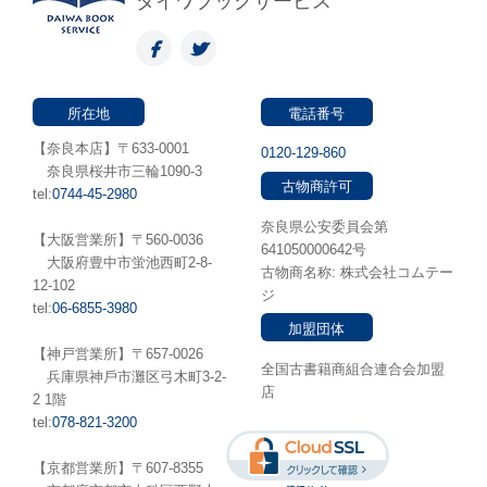
ダイワブックサービス
所在地
電話番号
【奈良本店】〒633-0001
0120-129-860
奈良県桜井市三輪1090-3
古物商許可
tel:
0744-45-2980
奈良県公安委員会第
【大阪営業所】〒560-0036
641050000642号
⼤阪府豊中市蛍池⻄町2-8-
古物商名称: 株式会社コムテー
12-102
ジ
tel:
06-6855-3980
加盟団体
【神戸営業所】〒657-0026
全国古書籍商組合連合会加盟
兵庫県神⼾市灘区弓木町3-2-
店
2 1階
tel:
078-821-3200
【京都営業所】〒607-8355