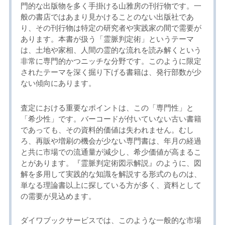
門的な出版物を多く手掛ける山雅房の刊行物です。一
般の書店ではあまり見かけることのない出版社であ
り、その刊行物は特定の研究者や実践家の間で需要が
あります。本書が扱う「霊脈判定術」というテーマ
は、土地や家相、人間の霊的な流れを読み解くという
非常に専門的かつニッチな分野です。このように限定
されたテーマを深く掘り下げる書籍は、発行部数が少
ない傾向にあります。
査定における重要なポイントは、この「専門性」と
「希少性」です。バーコードが付いていない古い書籍
であっても、その資料的価値は失われません。むし
ろ、再販や増刷の機会が少ない専門書は、年月の経過
と共に市場での流通量が減少し、希少価値が高まるこ
とがあります。『霊脈判定術図示解説』のように、図
解を多用して実践的な知識を解説する形式のものは、
単なる理論書以上に探している方が多く、資料として
の需要が見込めます。
ダイワブックサービスでは、このような一般的な市場