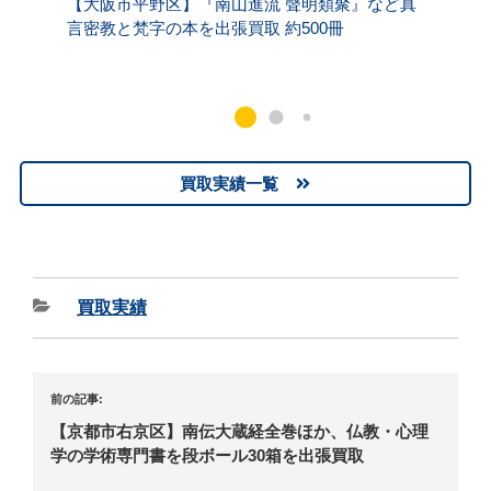
【大阪市平野区】『南山進流 聲明類聚』など真
【京都
言密教と梵字の本を出張買取 約500冊
いの本
買取実績一覧
買取実績
前の記事:
【京都市右京区】南伝大蔵経全巻ほか、仏教・心理
学の学術専門書を段ボール30箱を出張買取