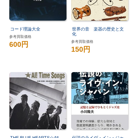
コード理論大全
世界の音 楽器の歴史と文
化
参考買取価格
参考買取価格
600円
150円
THE BLUE HEARTS☆All
伝説のライヴ・イン・ジャ