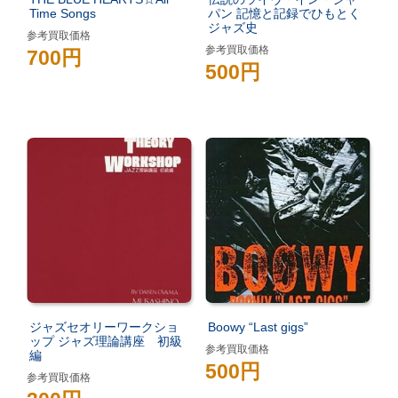
Time Songs
パン 記憶と記録でひもとく
ジャズ史
参考買取価格
参考買取価格
700円
500円
ジャズセオリーワークショ
Boowy “Last gigs”
ップ ジャズ理論講座 初級
参考買取価格
編
500円
参考買取価格