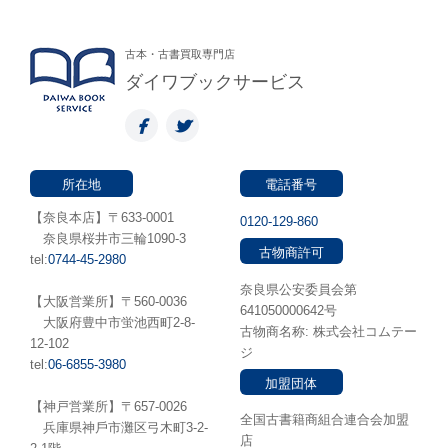
古本・古書買取専門店
ダイワブックサービス
所在地
電話番号
【奈良本店】〒633-0001
0120-129-860
奈良県桜井市三輪1090-3
古物商許可
tel:
0744-45-2980
奈良県公安委員会第
【大阪営業所】〒560-0036
641050000642号
⼤阪府豊中市蛍池⻄町2-8-
古物商名称: 株式会社コムテー
12-102
ジ
tel:
06-6855-3980
加盟団体
【神戸営業所】〒657-0026
全国古書籍商組合連合会加盟
兵庫県神⼾市灘区弓木町3-2-
店