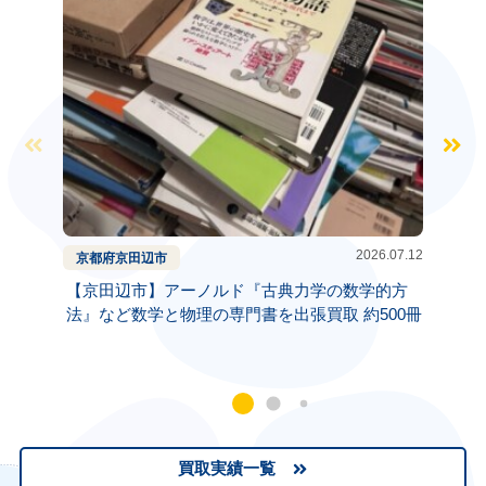
2026.07.12
京都府
京田辺市
兵庫県
【京田辺市】アーノルド『古典力学の数学的方
【神戸
法』など数学と物理の専門書を出張買取 約500冊
で 遺
買取実績一覧