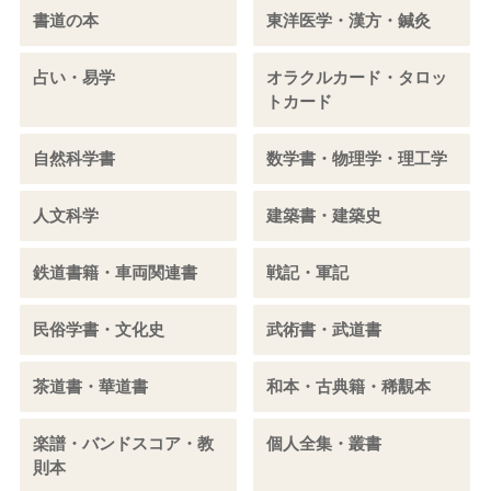
書道の本
東洋医学・漢方・鍼灸
占い・易学
オラクルカード・タロッ
トカード
自然科学書
数学書・物理学・理工学
人文科学
建築書・建築史
鉄道書籍・車両関連書
戦記・軍記
民俗学書・文化史
武術書・武道書
茶道書・華道書
和本・古典籍・稀覯本
楽譜・バンドスコア・教
個人全集・叢書
則本