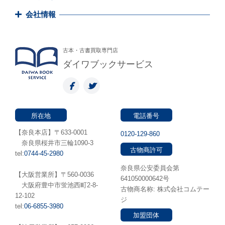
会社情報
古本・古書買取専門店
ダイワブックサービス
所在地
電話番号
【奈良本店】〒633-0001
0120-129-860
奈良県桜井市三輪1090-3
古物商許可
tel:
0744-45-2980
奈良県公安委員会第
【大阪営業所】〒560-0036
641050000642号
⼤阪府豊中市蛍池⻄町2-8-
古物商名称: 株式会社コムテー
12-102
ジ
tel:
06-6855-3980
加盟団体