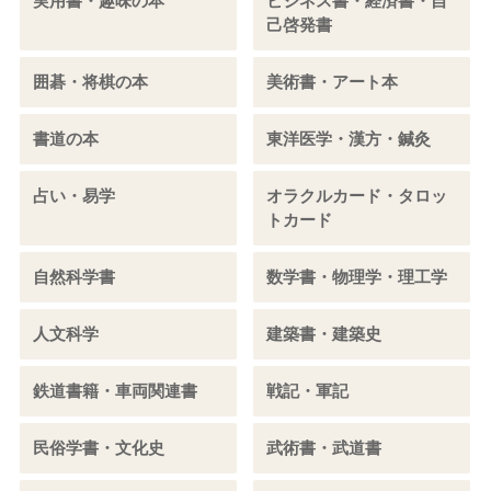
実用書・趣味の本
ビジネス書・経済書・自
己啓発書
囲碁・将棋の本
美術書・アート本
書道の本
東洋医学・漢方・鍼灸
占い・易学
オラクルカード・タロッ
トカード
自然科学書
数学書・物理学・理工学
人文科学
建築書・建築史
鉄道書籍・車両関連書
戦記・軍記
民俗学書・文化史
武術書・武道書