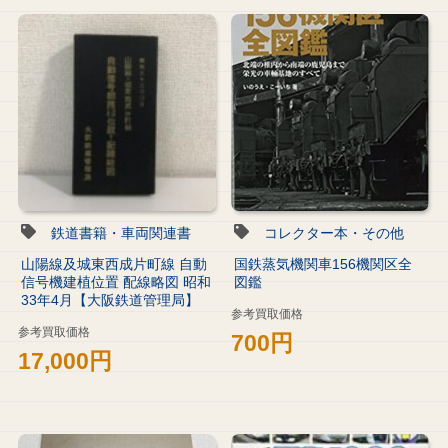
鉄道書籍・車両関連書
コレクター本・その他
山陽線及城東西成片町線 自動
国鉄蒸気機関車156機関区全
信号機建植位置 配線略図 昭和
図鑑
33年4月【大阪鉄道管理局】
参考買取価格
参考買取価格
700円
17,000円