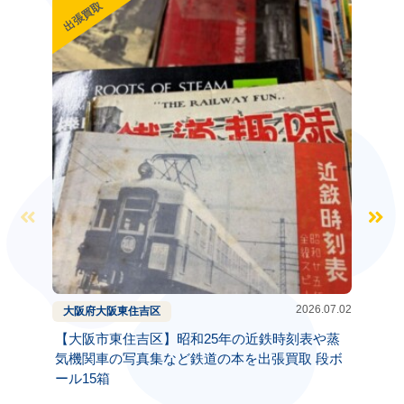
出張買取
出張買
2026.07.02
大阪府
大阪
東住吉区
兵庫県
【大阪市東住吉区】昭和25年の近鉄時刻表や蒸
兵庫県
気機関車の写真集など鉄道の本を出張買取 段ボ
駅探険
ール15箱