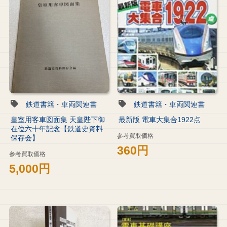
鉄道書籍・車両関連書
鉄道書籍・車両関連書
皇室用客車図面集 天皇陛下御
最新版 電車大集合1922点
在位六十年記念【鉄道史資料
参考買取価格
保存会】
360円
参考買取価格
5,000円