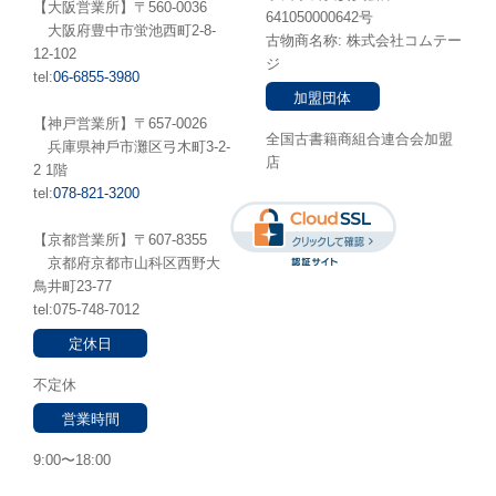
【大阪営業所】〒560-0036
641050000642号
⼤阪府豊中市蛍池⻄町2-8-
古物商名称: 株式会社コムテー
12-102
ジ
tel:
06-6855-3980
加盟団体
【神戸営業所】〒657-0026
全国古書籍商組合連合会加盟
兵庫県神⼾市灘区弓木町3-2-
店
2 1階
tel:
078-821-3200
【京都営業所】〒607-8355
京都府京都市山科区西野大
鳥井町23-77
tel:075-748-7012
定休日
不定休
営業時間
9:00〜18:00