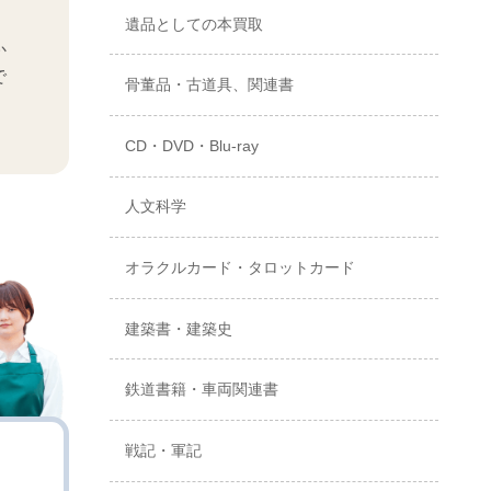
遺品としての本買取
か
で
骨董品・古道具、関連書
CD・DVD・Blu-ray
人文科学
オラクルカード・タロットカード
建築書・建築史
鉄道書籍・車両関連書
戦記・軍記