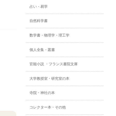
占い・易学
自然科学書
数学書・物理学・理工学
個人全集・叢書
官能小説 ・フランス書院文庫
大学教授室・研究室の本
寺院・神社の本
コレクター本・その他