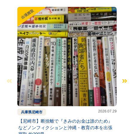
出張買取
出張買
2026.07.29
兵庫県
尼崎市
兵庫県
【尼崎市】断捨離で『きみのお金は誰のため』
【神戸
などノンフィクションと沖縄・教育の本を出張
界』な