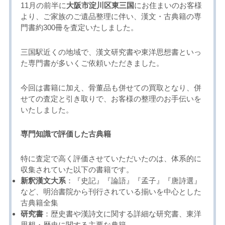
11月の前半に
大阪市淀川区東三国
にお住まいのお客様
より、ご家族のご遺品整理に伴い、漢文・古典籍の専
門書約300冊を査定いたしました。
三国駅近くの地域で、漢文研究書や東洋思想書といっ
た専門書が多いくご依頼いただきました。
今回は書籍に加え、骨董品も併せての買取となり、併
せての査定と引き取りで、お客様の整理のお手伝いを
いたしました。
専門知識で評価した古典籍
特に査定で高く評価させていただいたのは、体系的に
収集されていた以下の書籍です。
新釈漢文大系
：『史記』『論語』『孟子』『唐詩選』
など、明治書院から刊行されている揃いを中心とした
古典籍全集
研究書
：歴史書や漢詩文に関する詳細な研究書、東洋
思想・歴史に関する主要な典籍