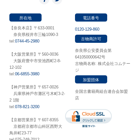
所在地
電話番号
【奈良本店】〒633-0001
0120-129-860
奈良県桜井市三輪1090-3
古物商許可
tel:
0744-45-2980
奈良県公安委員会第
【大阪営業所】〒560-0036
641050000642号
⼤阪府豊中市蛍池⻄町2-8-
古物商名称: 株式会社コムテー
12-102
ジ
tel:
06-6855-3980
加盟団体
【神戸営業所】〒657-0026
全国古書籍商組合連合会加盟
兵庫県神⼾市灘区弓木町3-2-
店
2 1階
tel:
078-821-3200
【京都営業所】〒607-8355
京都府京都市山科区西野大
鳥井町23-77
tel:075-748-7012