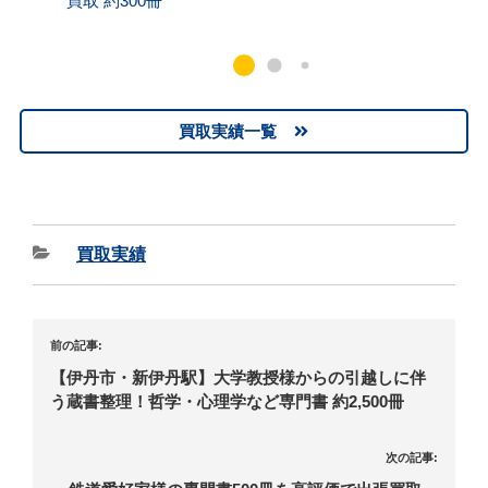
買取 約300冊
出張買
買取実績一覧
買取実績
前の記事:
【伊丹市・新伊丹駅】大学教授様からの引越しに伴
う蔵書整理！哲学・心理学など専門書 約2,500冊
次の記事: