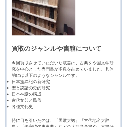
買取のジャンルや書籍について
今回買取させていただいた蔵書は、古典をや国文学研
究を中心とした専門書が多数を占めていました。具体
的には以下のようなジャンルです。
日本霊異記の新研究
聖と説話の史的研究
日本神話の構成
古代文芸と民俗
各種文化史
特に目を引いたのは、『国歌大観』『古代地名大辞
典』『平安時代史事典』などの大型参考書や、木簡研