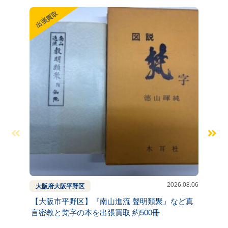
出張買取
出張買
2026.08.06
大阪府
大阪
平野区
京都府
【大阪市平野区】『南山進流 聲明類聚』など真
【京都
言密教と梵字の本を出張買取 約500冊
出張買
ほか