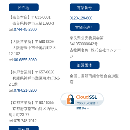
所在地
電話番号
【奈良本店】〒633-0001
0120-129-860
奈良県桜井市三輪1090-3
古物商許可
tel:
0744-45-2980
奈良県公安委員会第
【大阪営業所】〒560-0036
641050000642号
⼤阪府豊中市蛍池⻄町2-8-
古物商名称: 株式会社コムテー
12-102
ジ
tel:
06-6855-3980
加盟団体
【神戸営業所】〒657-0026
全国古書籍商組合連合会加盟
兵庫県神⼾市灘区弓木町3-2-
店
2 1階
tel:
078-821-3200
【京都営業所】〒607-8355
京都府京都市山科区西野大
鳥井町23-77
tel:075-748-7012
定休日