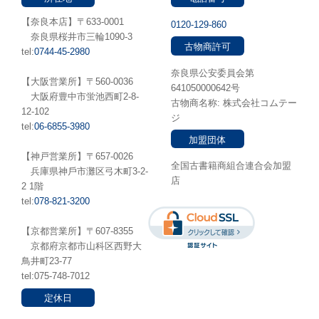
【奈良本店】〒633-0001
0120-129-860
奈良県桜井市三輪1090-3
古物商許可
tel:
0744-45-2980
奈良県公安委員会第
【大阪営業所】〒560-0036
641050000642号
⼤阪府豊中市蛍池⻄町2-8-
古物商名称: 株式会社コムテー
12-102
ジ
tel:
06-6855-3980
加盟団体
【神戸営業所】〒657-0026
全国古書籍商組合連合会加盟
兵庫県神⼾市灘区弓木町3-2-
店
2 1階
tel:
078-821-3200
【京都営業所】〒607-8355
京都府京都市山科区西野大
鳥井町23-77
tel:075-748-7012
定休日