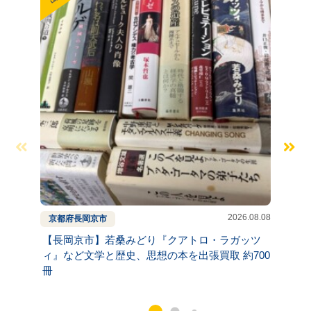
2026.08.08
京都府
長岡京市
兵庫県
【長岡京市】若桑みどり『クアトロ・ラガッツ
【神戸
ィ』など文学と歴史、思想の本を出張買取 約700
リシュ
冊
約300