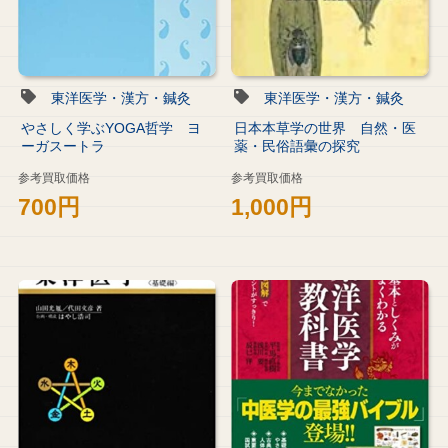
東洋医学・漢方・鍼灸
東洋医学・漢方・鍼灸
やさしく学ぶYOGA哲学 ヨ
日本本草学の世界 自然・医
ーガスートラ
薬・民俗語彙の探究
参考買取価格
参考買取価格
700円
1,000円