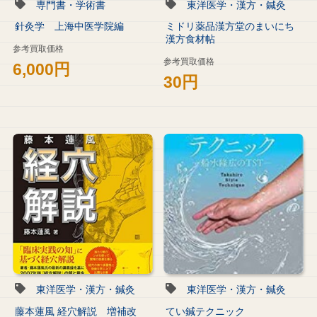
専門書・学術書
東洋医学・漢方・鍼灸
針灸学 上海中医学院編
ミドリ薬品漢方堂のまいにち
漢方食材帖
参考買取価格
参考買取価格
6,000円
30円
東洋医学・漢方・鍼灸
東洋医学・漢方・鍼灸
藤本蓮風 経穴解説 増補改
てい鍼テクニック