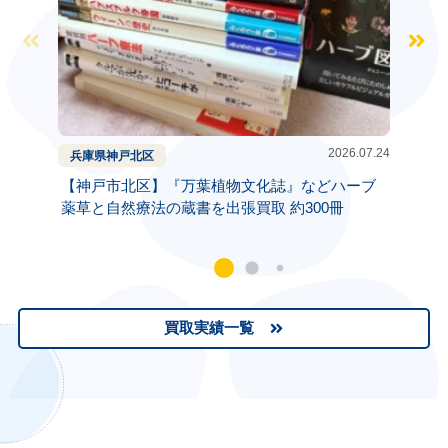
2026.07.24
兵庫県
神戸
北区
兵庫県
【神戸市北区】『万葉植物文化誌』などハーブ
【芦屋
薬草と自然療法の蔵書を出張買取 約300冊
東洋医
買取実績一覧