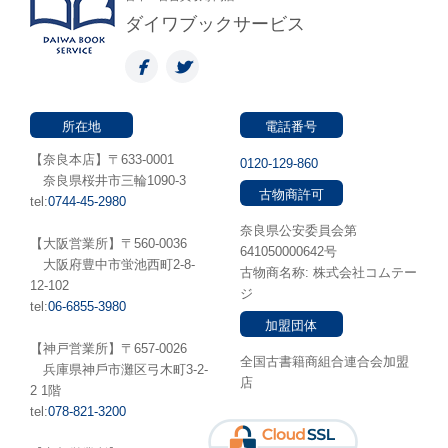
ダイワブックサービス
所在地
電話番号
【奈良本店】〒633-0001
0120-129-860
奈良県桜井市三輪1090-3
古物商許可
tel:
0744-45-2980
奈良県公安委員会第
【大阪営業所】〒560-0036
641050000642号
⼤阪府豊中市蛍池⻄町2-8-
古物商名称: 株式会社コムテー
12-102
ジ
tel:
06-6855-3980
加盟団体
【神戸営業所】〒657-0026
全国古書籍商組合連合会加盟
兵庫県神⼾市灘区弓木町3-2-
店
2 1階
tel:
078-821-3200