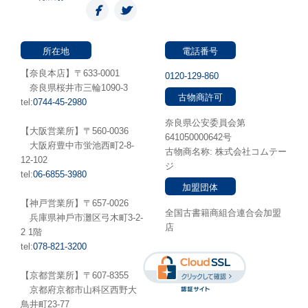
所在地
電話番号
【奈良本店】〒633-0001
0120-129-860
奈良県桜井市三輪1090-3
古物商許可
tel:
0744-45-2980
奈良県公安委員会第
【大阪営業所】〒560-0036
641050000642号
⼤阪府豊中市蛍池⻄町2-8-
古物商名称: 株式会社コムテー
12-102
ジ
tel:
06-6855-3980
加盟団体
【神戸営業所】〒657-0026
全国古書籍商組合連合会加盟
兵庫県神⼾市灘区弓木町3-2-
店
2 1階
tel:
078-821-3200
【京都営業所】〒607-8355
京都府京都市山科区西野大
鳥井町23-77