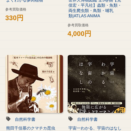
俣宏・平凡社】蟲類・魚類・
参考買取価格
両生爬虫類・鳥類・哺乳
類|ATLAS ANIMA
330円
参考買取価格
4,000円
自然科学書
自然科学書
熊田千佳慕のクマチカ昆虫
宇宙一わかる、宇宙のはなし