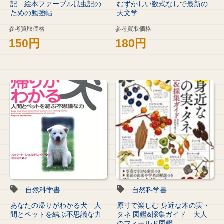
記 絵本ファーブル昆虫記の
むずかしい数式なしで最新の
ための勉強帖
天文学
参考買取価格
参考買取価格
150円
180円
自然科学書
自然科学書
あなたの帰りがわかる犬 人
原寸で楽しむ 身近な木の実・
間とペットを結ぶ不思議な力
タネ 図鑑&採集ガイド 大人
のフィールド図鑑