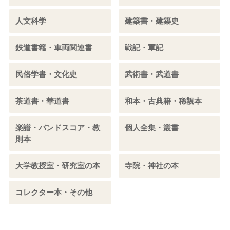
人文科学
建築書・建築史
鉄道書籍・車両関連書
戦記・軍記
民俗学書・文化史
武術書・武道書
茶道書・華道書
和本・古典籍・稀覯本
楽譜・バンドスコア・教
個人全集・叢書
則本
大学教授室・研究室の本
寺院・神社の本
コレクター本・その他