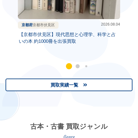
2026.08.04
京都府
京都市伏見区
兵庫県
【京都市伏見区】現代思想と心理学、科学と占
【神戸
いの本 約1000冊を出張買取
で 遺
買取実績一覧
古本・古書 買取ジャンル