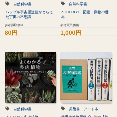
自然科学書
自然科学書
ハッブル宇宙望遠鏡がとらえ
ZOOLOGY 図鑑 動物の世
た宇宙の不思議
界
参考買取価格
参考買取価格
80円
1,000円
自然科学書
美術書・アート本
よくわかる多肉植物
世界大博物図鑑 全5巻揃【荒