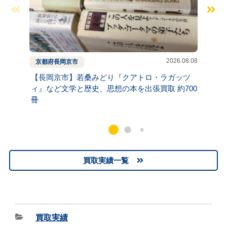
2026.08.08
京都府
長岡京市
兵庫県
【長岡京市】若桑みどり『クアトロ・ラガッツ
【神戸
ィ』など文学と歴史、思想の本を出張買取 約700
リシュ
冊
約300
買取実績一覧
買取実績