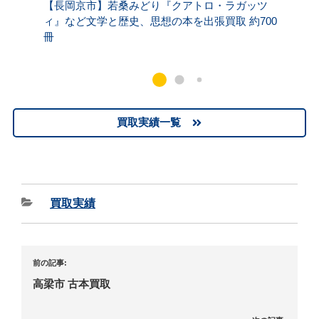
【長岡京市】若桑みどり『クアトロ・ラガッツ
【尼崎
ィ』など文学と歴史、思想の本を出張買取 約700
などノ
冊
買取 約
買取実績一覧
買取実績
前の記事:
高梁市 古本買取