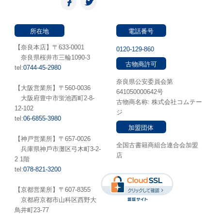
所在地
電話番号
【奈良本店】〒633-0001
0120-129-860
奈良県桜井市三輪1090-3
古物商許可
tel:
0744-45-2980
奈良県公安委員会第
【大阪営業所】〒560-0036
641050000642号
⼤阪府豊中市蛍池⻄町2-8-
古物商名称: 株式会社コムテー
12-102
ジ
tel:
06-6855-3980
加盟団体
【神戸営業所】〒657-0026
全国古書籍商組合連合会加盟
兵庫県神⼾市灘区弓木町3-2-
店
2 1階
tel:
078-821-3200
【京都営業所】〒607-8355
京都府京都市山科区西野大
鳥井町23-77