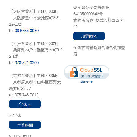
奈良県公安委員会第
【大阪営業所】〒560-0036
641050000642号
⼤阪府豊中市蛍池⻄町2-8-
古物商名称: 株式会社コムテー
12-102
ジ
tel:
06-6855-3980
加盟団体
【神戸営業所】〒657-0026
全国古書籍商組合連合会加盟
兵庫県神⼾市灘区弓木町3-2-
店
2 1階
tel:
078-821-3200
【京都営業所】〒607-8355
京都府京都市山科区西野大
鳥井町23-77
tel:075-748-7012
定休日
不定休
営業時間
9:00〜18:00