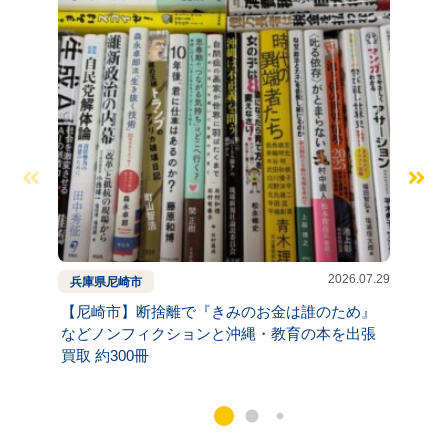
2026.07.29
兵庫県
尼崎市
兵庫県
【尼崎市】断捨離で『きみのお金は誰のため』
【神戸
などノンフィクションと沖縄・教育の本を出張
界』な
買取 約300冊
出張買