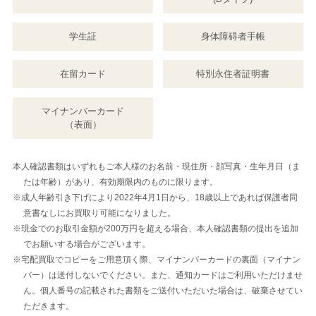
学生証
身体障碍者手帳
在留カード
特別永住者証明書
マイナンバーカード
（表面）
本人確認書類はいずれもご本人様のお名前・現住所・顔写真・生年月日（ま
たは年齢）があり、有効期限内のものに限ります。
※成人年齢引き下げにより2022年4月1日から、18歳以上であれば保護者同
意書なしにお買取り可能になりました。
※現金でのお取引金額が200万円を超える場合、本人確認書類の提出を追加
でお願いする場合がございます。
※宅配買取でコピーをご用意頂く際、マイナンバーカードの裏面（マイナン
バー）は送付しないでください。また、通知カードはご利用いただけませ
ん。個人番号の記載された書類をご送付いただいた場合は、破棄させてい
ただきます。