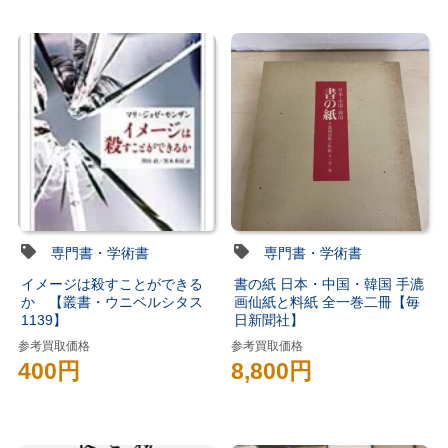
専門書・学術書
専門書・学術書
イメージは殺すことができる
書の紙 日本・中国・韓国 手漉
か 【叢書・ウニベルシタス
画仙紙と料紙 全一巻二冊【毎
1139】
日新聞社】
参考買取価格
参考買取価格
400円
8,800円