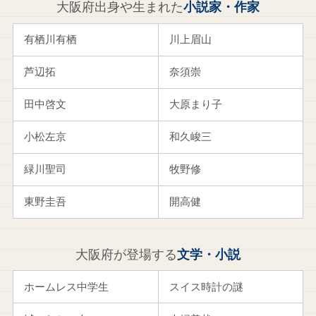
大阪府出身や生まれた
小説家・作家
有栖川有栖
川上眉山
芦辺拓
奈須崇
田中啓文
大原まり子
小松左京
和久峻三
緑川聖司
牧野修
東野圭吾
開高健
大阪府が登場する
文学・小説
ホームレス中学生
スイス時計の謎