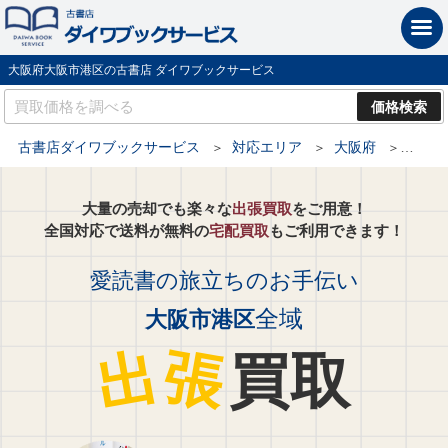
大阪府大阪市港区の古書店 ダイワブックサービス
古書店ダイワブックサービス
対応エリア
大阪府
大阪市
大量の売却でも楽々な
出張買取
をご用意！
全国対応で送料が無料の
宅配買取
もご利用できます！
愛読書の旅立ちのお手伝い
全域
大阪市港区
出
張
買取