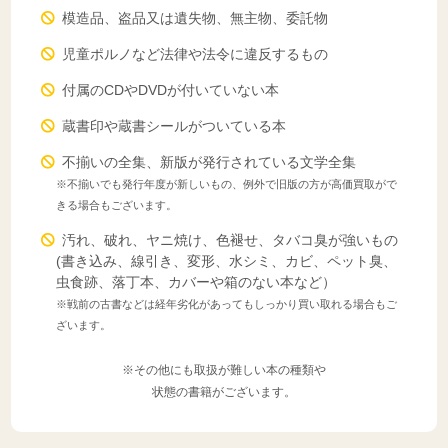
模造品、盗品又は遺失物、無主物、委託物
児童ポルノなど法律や法令に違反するもの
付属のCDやDVDが付いていない本
蔵書印や蔵書シールがついている本
不揃いの全集、新版が発行されている文学全集
※不揃いでも発行年度が新しいもの、例外で旧版の方が高価買取がで
きる場合もございます。
汚れ、破れ、ヤニ焼け、色褪せ、タバコ臭が強いもの
(書き込み、線引き、変形、水シミ、カビ、ペット臭、
虫食跡、落丁本、カバーや箱のない本など）
※戦前の古書などは経年劣化があってもしっかり買い取れる場合もご
ざいます。
※その他にも取扱が難しい本の種類や
状態の書籍がございます。