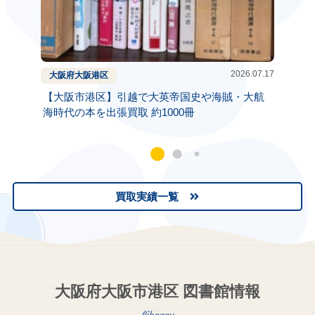
2026.07.17
大阪府
大阪
港区
大阪府
【大阪市港区】引越で大英帝国史や海賊・大航
ハワイ
海時代の本を出張買取 約1000冊
買取実績一覧
大阪府大阪市港区 図書館情報