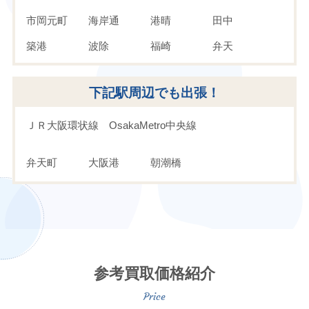
市岡元町
海岸通
港晴
田中
築港
波除
福崎
弁天
三先
南市岡
八幡屋
夕凪
下記駅周辺でも出張！
ＪＲ大阪環状線
OsakaMetro中央線
弁天町
大阪港
朝潮橋
参考買取価格紹介