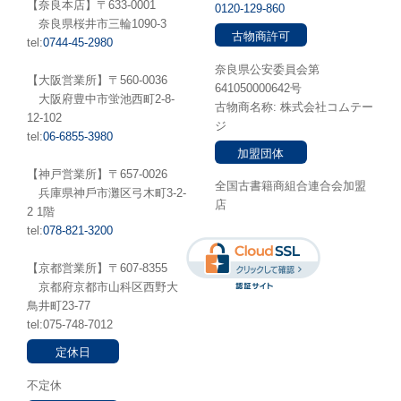
【奈良本店】〒633-0001
0120-129-860
奈良県桜井市三輪1090-3
古物商許可
tel:
0744-45-2980
奈良県公安委員会第
【大阪営業所】〒560-0036
641050000642号
⼤阪府豊中市蛍池⻄町2-8-
古物商名称: 株式会社コムテー
12-102
ジ
tel:
06-6855-3980
加盟団体
【神戸営業所】〒657-0026
全国古書籍商組合連合会加盟
兵庫県神⼾市灘区弓木町3-2-
店
2 1階
tel:
078-821-3200
【京都営業所】〒607-8355
京都府京都市山科区西野大
鳥井町23-77
tel:075-748-7012
定休日
不定休