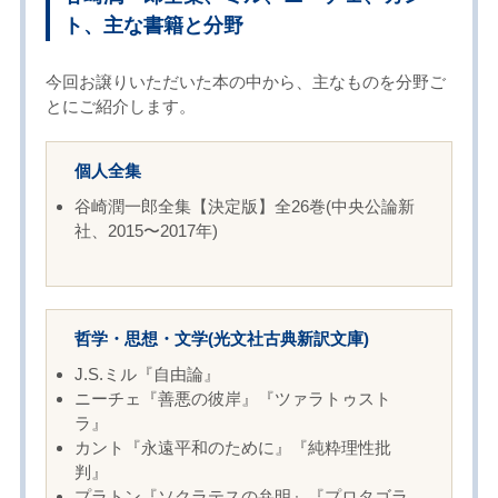
ト、主な書籍と分野
今回お譲りいただいた本の中から、主なものを分野ご
とにご紹介します。
個人全集
谷崎潤一郎全集【決定版】全26巻(中央公論新
社、2015〜2017年)
哲学・思想・文学(光文社古典新訳文庫)
J.S.ミル『自由論』
ニーチェ『善悪の彼岸』『ツァラトゥスト
ラ』
カント『永遠平和のために』『純粋理性批
判』
プラトン『ソクラテスの弁明』『プロタゴラ