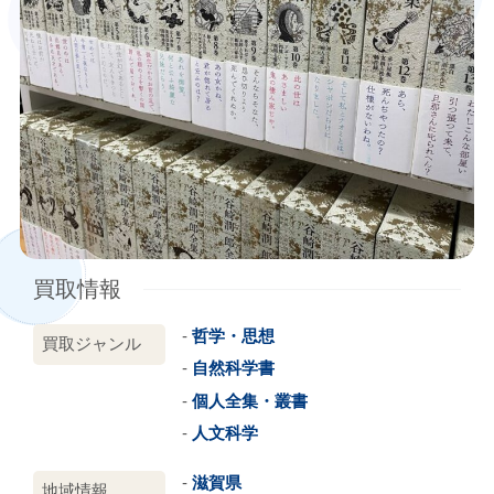
買取情報
哲学・思想
買取ジャンル
自然科学書
個人全集・叢書
人文科学
滋賀県
地域情報