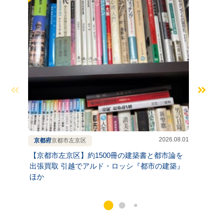
2026.08.01
京都府
京都市左京区
京都府
【京都市左京区】約1500冊の建築書と都市論を
【京都
出張買取 引越でアルド・ロッシ『都市の建築』
守一『
ほか
書を出