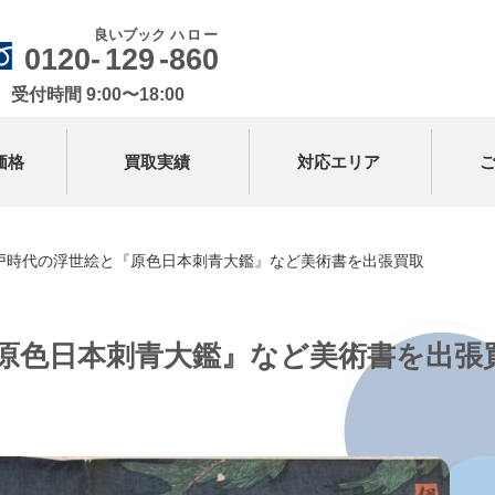
良いブック
ハロー
0120-
129
-
860
受付時間 9:00〜18:00
価格
買取実績
対応エリア
戸時代の浮世絵と『原色日本刺青大鑑』など美術書を出張買取
原色日本刺青大鑑』など美術書を出張