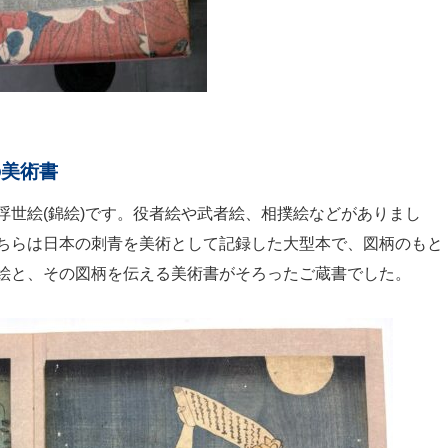
の美術書
浮世絵(錦絵)です。役者絵や武者絵、相撲絵などがありまし
ちらは日本の刺青を美術として記録した大型本で、図柄のもと
絵と、その図柄を伝える美術書がそろったご蔵書でした。