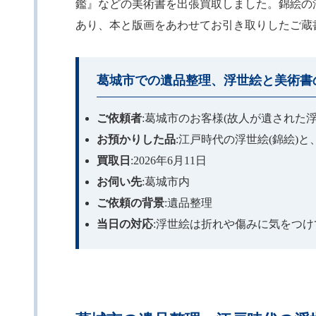
鑑』などの美術書を出張買取しました。錦絵の
あり、本と版画をあわせてお引き取りしたご蔵
葛城市での遺品整理、浮世絵と美術書
ご依頼者
:葛城市のお客様(故人が遺された
お預かりした品
:江戸時代の浮世絵(錦絵)
買取日
:2026年6月11日
お伺い先
:葛城市内
ご依頼の背景
:遺品整理
当日の対応
:浮世絵は折れや傷みに気をつ