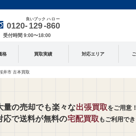
良いブック
ハロー
0120-
129
-
860
受付時間 9:00〜18:00
価格
買取実績
対応エリア
桜井市 古本買取
大量の売却でも楽々な
出張買取
をご用意
対応で送料が無料の
宅配買取
もご利用でき