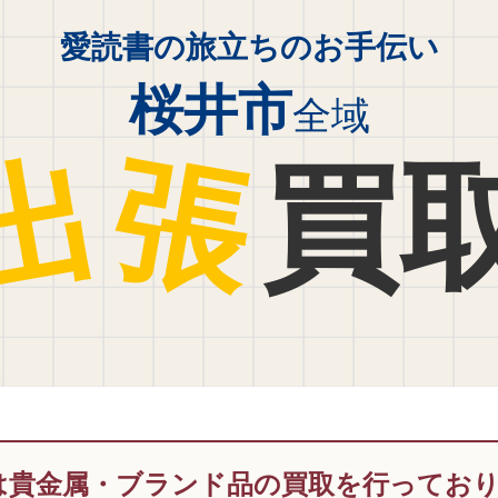
愛読書の旅立ちのお手伝い
桜井市
全域
出
張
買
は貴金属・ブランド品の買取を行ってお