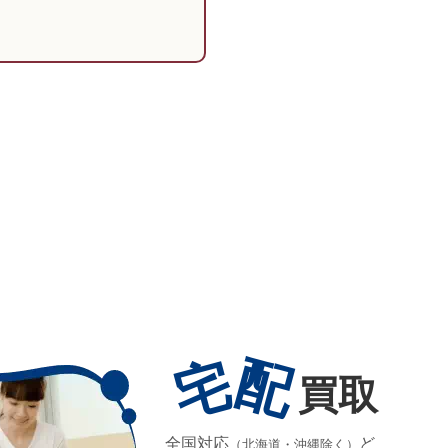
宅
配
買取
全国対応
ど
（北海道・沖縄除く）