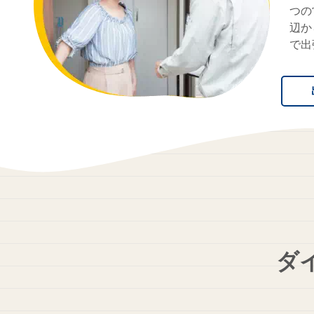
つの
辺か
で出
ダ