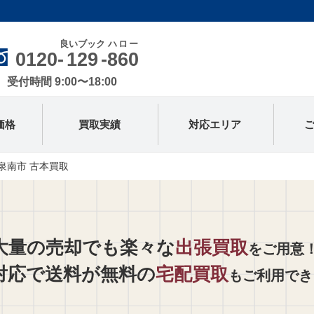
良いブック
ハロー
0120-
129
-
860
受付時間 9:00〜18:00
価格
買取実績
対応エリア
泉南市 古本買取
大量の売却でも楽々な
出張買取
をご用意
対応で送料が無料の
宅配買取
もご利用でき