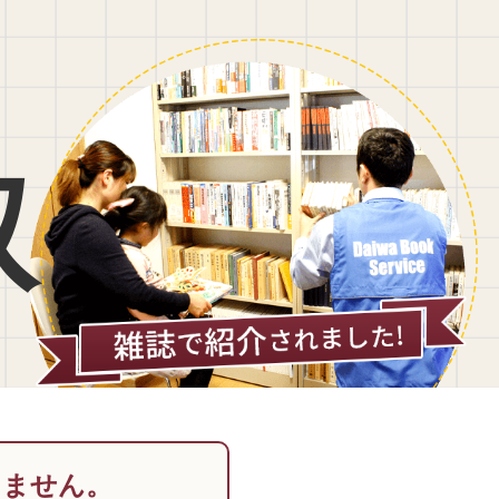
取
りません。