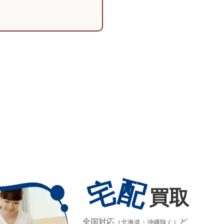
宅
配
買取
全国対応
ど
（北海道・沖縄除く）