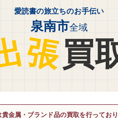
愛読書の旅立ちのお手伝い
泉南市
全域
出
張
買
は貴金属・ブランド品の買取を行ってお