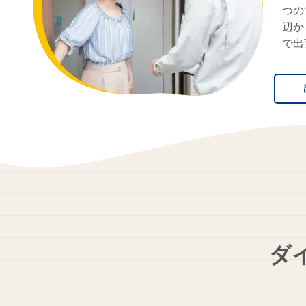
つの
辺か
で出
ダ