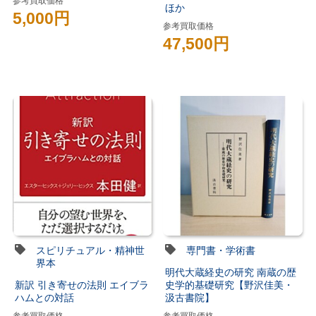
参考買取価格
ほか
5,000円
参考買取価格
47,500円
スピリチュアル・精神世
専門書・学術書
界本
明代大蔵経史の研究 南蔵の歴
新訳 引き寄せの法則 エイブラ
史学的基礎研究【野沢佳美・
ハムとの対話
汲古書院】