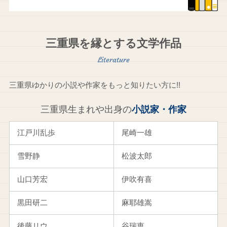
三重県を縁とする文学作品
三重県ゆかりの小説や作家をもっと知りたい方に!!
三重県生まれや出身の
小説家・作家
江戸川乱歩
尾崎一雄
雪野静
松波太郎
山口芳宏
伊吹有喜
黒田研二
麻耶雄嵩
後藤リウ
谷瑞恵