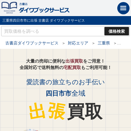
三重県四日市市に出張 古書店 ダイワブックサービス
古書店ダイワブックサービス
対応エリア
三重県
四日市
大量の売却に便利な
出張買取
をご用意！
全国対応で送料無料の
宅配買取
もご利用可能！
愛読書の旅立ちのお手伝い
全域
四日市市
出
張
買取