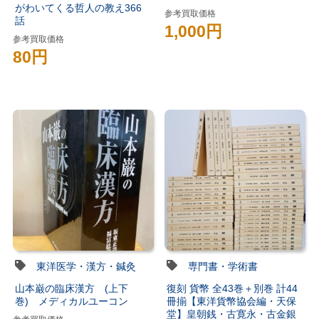
がわいてくる哲人の教え366
参考買取価格
話
1,000円
参考買取価格
80円
東洋医学・漢方・鍼灸
専門書・学術書
山本巌の臨床漢方 (上下
復刻 貨幣 全43巻＋別巻 計44
巻) メディカルユーコン
冊揃【東洋貨幣協会編・天保
堂】皇朝銭・古寛永・古金銀