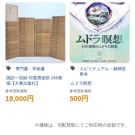
専門書・学術書
スピリチュアル・精神世
界本
国訳一切経 印度撰述部 155巻
揃【大東出版社】
ムドラ瞑想
参考買取価格
参考買取価格
18,000円
500円
※価格は、宅配買取にてご対応時の金額です。