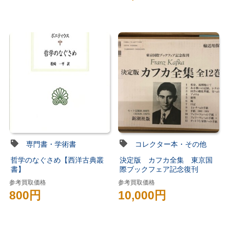
専門書・学術書
コレクター本・その他
哲学のなぐさめ【西洋古典叢
決定版 カフカ全集 東京国
書】
際ブックフェア記念復刊
参考買取価格
参考買取価格
800円
10,000円