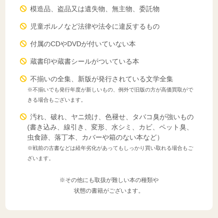
模造品、盗品又は遺失物、無主物、委託物
児童ポルノなど法律や法令に違反するもの
付属のCDやDVDが付いていない本
蔵書印や蔵書シールがついている本
不揃いの全集、新版が発行されている文学全集
※不揃いでも発行年度が新しいもの、例外で旧版の方が高価買取がで
きる場合もございます。
汚れ、破れ、ヤニ焼け、色褪せ、タバコ臭が強いもの
(書き込み、線引き、変形、水シミ、カビ、ペット臭、
虫食跡、落丁本、カバーや箱のない本など）
※戦前の古書などは経年劣化があってもしっかり買い取れる場合もご
ざいます。
※その他にも取扱が難しい本の種類や
状態の書籍がございます。