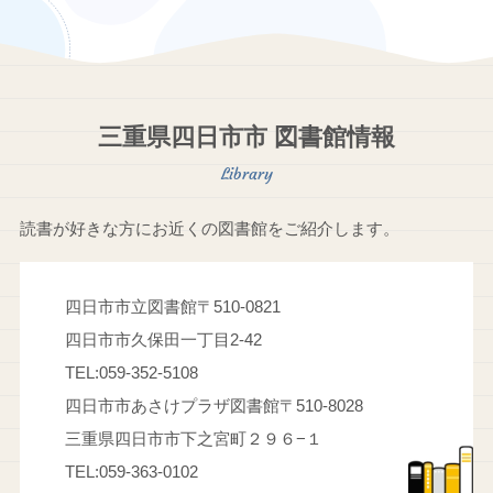
暁学園前
高角
桜
山城
小古曽
新正
西日野
赤堀
川原町
大矢知
中川原
追分
内部
南日永
楠
日永
三重県四日市市 図書館情報
泊
富田浜
平津
保々
北勢中央公園口
北楠
あすなろう四日市
読書が好きな方にお近くの図書館をご紹介します。
四日市市立図書館
〒510-0821
四日市市久保田一丁目2-42
TEL:059-352-5108
四日市市あさけプラザ図書館
〒510-8028
三重県四日市市下之宮町２９６−１
TEL:059-363-0102