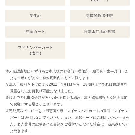
学生証
身体障碍者手帳
在留カード
特別永住者証明書
マイナンバーカード
（表面）
本人確認書類はいずれもご本人様のお名前・現住所・顔写真・生年月日（ま
たは年齢）があり、有効期限内のものに限ります。
※成人年齢引き下げにより2022年4月1日から、18歳以上であれば保護者同
意書なしにお買取り可能になりました。
※現金でのお取引金額が200万円を超える場合、本人確認書類の提出を追加
でお願いする場合がございます。
※宅配買取でコピーをご用意頂く際、マイナンバーカードの裏面（マイナン
バー）は送付しないでください。また、通知カードはご利用いただけませ
ん。個人番号の記載された書類をご送付いただいた場合は、破棄させてい
ただきます。