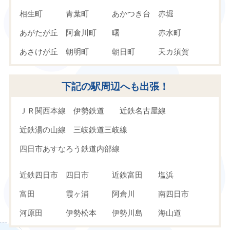
相生町
青葉町
あかつき台
赤堀
あがたが丘
阿倉川町
曙
赤水町
あさけが丘
朝明町
朝日町
天カ須賀
生桑町
伊倉
伊坂台
伊坂町
下記の駅周辺へも出張！
石塚町
石原町
磯津
市場町
稲葉町
浮橋
内山町
内堀町
ＪＲ関西本線
伊勢鉄道
近鉄名古屋線
釆女が丘
釆女町
鵜の森
午起
近鉄湯の山線
三岐鉄道三岐線
江村町
追分
桜花台
大池町
四日市あすなろう鉄道内部線
大井手
大井の川町
大鐘町
大里町
四日市あすなろう鉄道八王子線
近鉄四日市
四日市
近鉄富田
塩浜
大谷台
大浜町
大宮町
大宮西町
富田
霞ヶ浦
阿倉川
南四日市
大矢知町
沖の島町
小古曽
尾上町
河原田
伊勢松本
伊勢川島
海山道
大治田