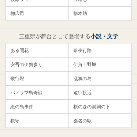
柳広司
橋本紡
三重県が舞台として登場する
小説・文学
ある開花
暗夜行路
安吾の伊勢参り
伊賀上野城
歌行燈
乱鴉の島
パノラマ島奇談
遠い接近
絶の島事件
桜の森の満開の下
桜守
桑名の駅