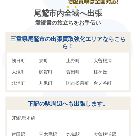
尾鷲市内
全域
へ出張
愛読書の旅立ちをお手伝い
三重県尾鷲市の出張買取強化エリアならこち
ら！
朝日町
泉町
上野町
大曽根浦
大滝町
梶賀町
賀田町
桂ケ丘
北浦町
九鬼町
国市松泉町
倉ノ谷町
小川西町
古戸町
小脇町
栄町
下記の駅周辺へも出張します。
坂場西町
坂場町
座ノ下町
新田町
末広町
須賀利町
瀬木山町
曽根町
JR紀勢本線
中央町
天満浦
中井町
中川
賀田駅
三木里駅
九鬼駅
大曽根浦駅