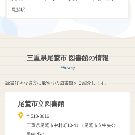
中村町
名柄町
南陽町
野地町
尾鷲駅
早田町
林町
光ケ丘
古江町
馬越町
三木浦町
三木里町
港町
南浦
宮ノ上町
向井
矢浜
行野浦
三重県尾鷲市 図書館の情報
読書好きな貴方に最寄りの図書館をご紹介します。
尾鷲市立図書館
〒519-3616
三重県尾鷲市中村町10-41 （尾鷲市立中央公
民館2階）