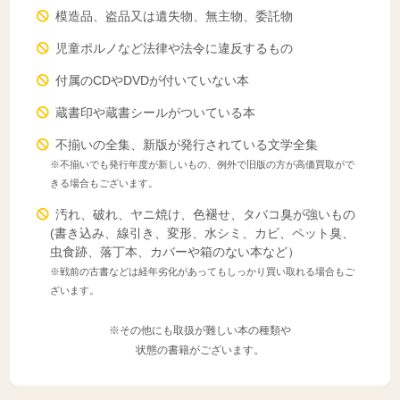
模造品、盗品又は遺失物、無主物、委託物
児童ポルノなど法律や法令に違反するもの
付属のCDやDVDが付いていない本
蔵書印や蔵書シールがついている本
不揃いの全集、新版が発行されている文学全集
※不揃いでも発行年度が新しいもの、例外で旧版の方が高価買取がで
きる場合もございます。
汚れ、破れ、ヤニ焼け、色褪せ、タバコ臭が強いもの
(書き込み、線引き、変形、水シミ、カビ、ペット臭、
虫食跡、落丁本、カバーや箱のない本など）
※戦前の古書などは経年劣化があってもしっかり買い取れる場合もご
ざいます。
※その他にも取扱が難しい本の種類や
状態の書籍がございます。