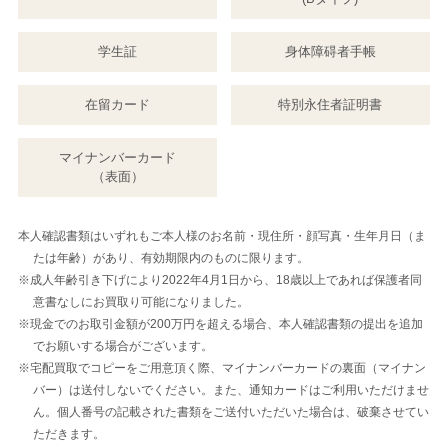
学生証
身体障碍者手帳
在留カード
特別永住者証明書
マイナンバーカード
（表面）
本人確認書類はいずれもご本人様のお名前・現住所・顔写真・生年月日（ま
たは年齢）があり、有効期限内のものに限ります。
※成人年齢引き下げにより2022年4月1日から、18歳以上であれば保護者同
意書なしにお買取り可能になりました。
※現金でのお取引金額が200万円を超える場合、本人確認書類の提出を追加
でお願いする場合がございます。
※宅配買取でコピーをご用意頂く際、マイナンバーカードの裏面（マイナン
バー）は送付しないでください。また、通知カードはご利用いただけませ
ん。個人番号の記載された書類をご送付いただいた場合は、破棄させてい
ただきます。