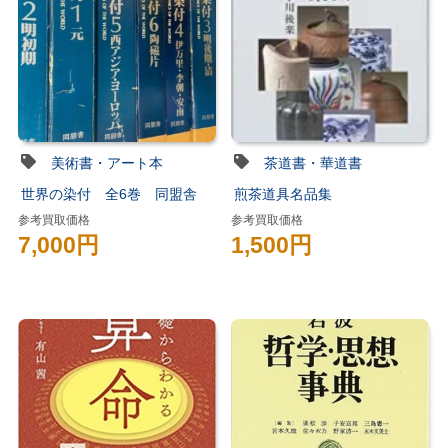
美術書・アート本
茶道書・華道書
世界の染付 全6巻 同盟舎
煎茶道具名品集
参考買取価格
参考買取価格
7,000円
1,500円