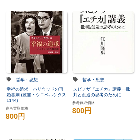
哲学・思想
哲学・思想
幸福の追求 ハリウッドの再
スピノザ『エチカ』講義ー批
婚喜劇 (叢書・ウニベルシタス
判と創造の思考のために
1144)
参考買取価格
参考買取価格
800円
800円