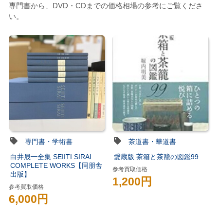
専門書から、DVD・CDまでの価格相場の参考にご覧くださ
い。
専門書・学術書
茶道書・華道書
白井晟一全集 SEIITI SIRAI
愛蔵版 茶箱と茶籠の図鑑99
COMPLETE WORKS【同朋舎
参考買取価格
出版】
1,200円
参考買取価格
6,000円