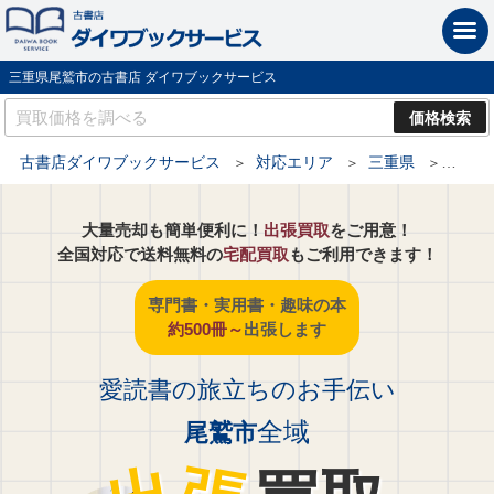
三重県尾鷲市の古書店 ダイワブックサービス
古書店ダイワブックサービス
対応エリア
三重県
尾鷲市
大量売却も簡単便利に！
出張買取
をご用意！
全国対応で送料無料の
宅配買取
もご利用できます！
専門書・実用書・趣味の本
約500冊～
出張します
愛読書の旅立ちのお手伝い
全域
尾鷲市