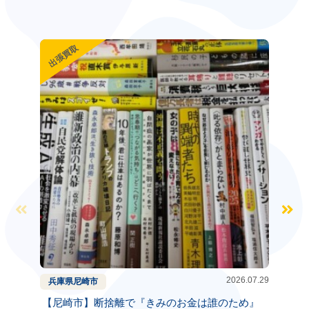
出張買取
出張買
2026.07.29
兵庫県
尼崎市
兵庫県
【尼崎市】断捨離で『きみのお金は誰のため』
【神戸