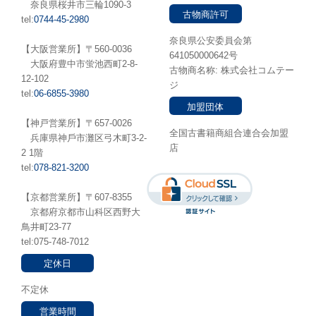
奈良県桜井市三輪1090-3
古物商許可
tel:
0744-45-2980
奈良県公安委員会第
【大阪営業所】〒560-0036
641050000642号
⼤阪府豊中市蛍池⻄町2-8-
古物商名称: 株式会社コムテー
12-102
ジ
tel:
06-6855-3980
加盟団体
【神戸営業所】〒657-0026
全国古書籍商組合連合会加盟
兵庫県神⼾市灘区弓木町3-2-
店
2 1階
tel:
078-821-3200
【京都営業所】〒607-8355
京都府京都市山科区西野大
鳥井町23-77
tel:075-748-7012
定休日
不定休
営業時間