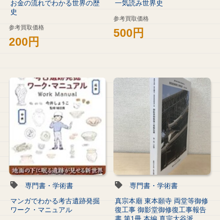
お金の流れでわかる世界の歴
一気読み世界史
史
参考買取価格
参考買取価格
500円
200円
専門書・学術書
専門書・学術書
マンガでわかる考古遺跡発掘
真宗本廟 東本願寺 両堂等御修
ワーク・マニュアル
復工事 御影堂御修復工事報告
書 第1冊 本編 真宗大谷派