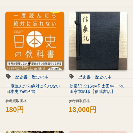
歴史書・歴史の本
歴史書・歴史の本
一度読んだら絶対に忘れない
信長記 全15巻揃 太田牛一 池
日本史の教科書
田家本影印【福武書店】
参考買取価格
参考買取価格
180円
13,000円